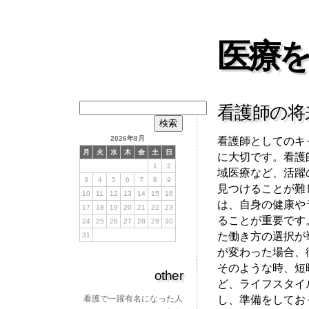
医療
検
看護師の将
索:
2026年8月
看護師としてのキ
月
火
水
木
金
土
日
に大切です。看護
1
2
域医療など、活躍
3
4
5
6
7
8
9
見つけることが難
10
11
12
13
14
15
16
は、自身の健康や
17
18
19
20
21
22
23
ることが重要です
24
25
26
27
28
29
30
た働き方の選択が
31
が変わった場合、
そのような時、短
other
ど、ライフスタイ
し、準備をしてお
看護で一躍有名になった人