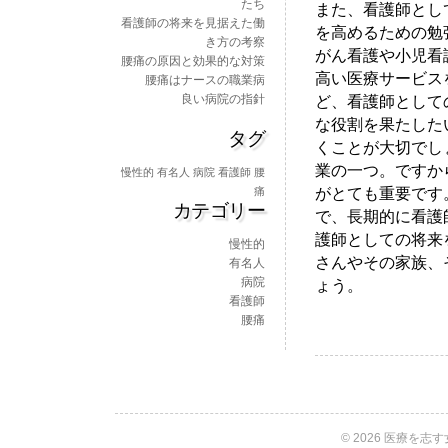
たち
また、看護師とし
看護師の将来を見据えた働
を高めるための勉
き方の考察
がん看護や小児看
腰痛の原因と効果的な対策
高い医療サービス
腰痛はナースの職業病
良い病院の指針
ど、看護師として
な役割を果たした
タグ
くことが大切でし
業の一つ。ですか
慢性的
有名人
病院
看護師
腰
がとても重要です
痛
カテゴリー
で、長期的に看護
護師としての将来
慢性的
さんやその家族、
有名人
病院
ょう。
看護師
腰痛
© 2026 医療を志す女