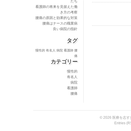
たち
の
看護師の将来を見据えた働
将
き方の考察
来
腰痛の原因と効果的な対策
を
腰痛はナースの職業病
見
良い病院の指針
据
え
タグ
た
働
慢性的
有名人
病院
看護師
腰
き
痛
方
カテゴリー
の
考
慢性的
察
有名人
は
病院
看護師
腰痛
© 2026 医療を志す女
Entries (R