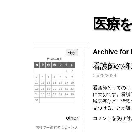
医療
検
Archive for
索:
2026年8月
看護師の将
月
火
水
木
金
土
日
1
2
05/28/2024
3
4
5
6
7
8
9
10
11
12
13
14
15
16
看護師としてのキ
17
18
19
20
21
22
23
に大切です。看護
24
25
26
27
28
29
30
域医療など、活躍
31
見つけることが難 [
other
看
コメントを受け付
護
看護で一躍有名になった人
師